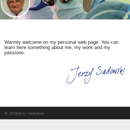
n
u
t
e
n
t
Warmly welcome on my personal web page. You can
learn here something about me, my work and my
passions.
© 2014 Jerzy Sadowski