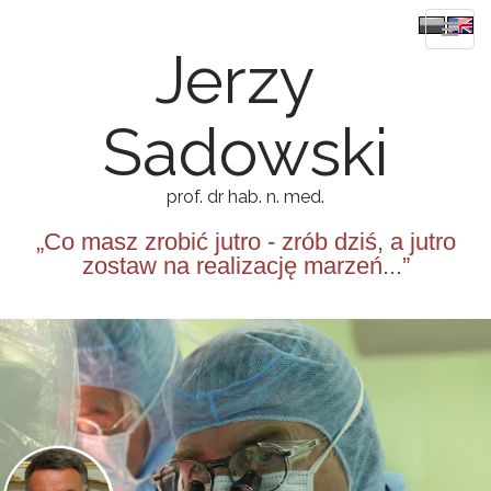
Jerzy
Sadowski
prof. dr hab. n. med.
„Co masz zrobić jutro - zrób dziś, a jutro
zostaw na realizację marzeń...”
M
S
k
a
i
i
p
n
t
m
o
e
c
n
o