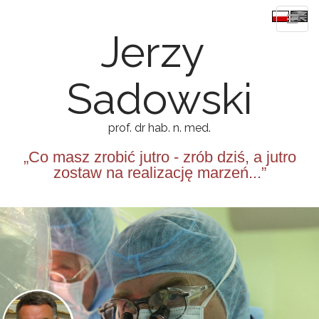
Jerzy
Sadowski
prof. dr hab. n. med.
„Co masz zrobić jutro - zrób dziś, a jutro
zostaw na realizację marzeń...”
M
S
k
a
i
i
p
n
t
m
o
e
c
n
o