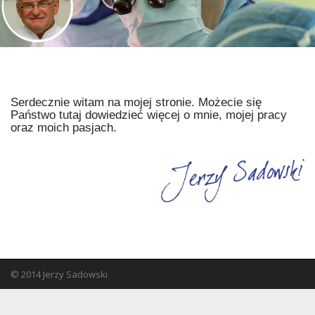
n
u
t
e
n
t
Serdecznie witam na mojej stronie. Możecie się
Państwo tutaj dowiedzieć więcej o mnie, mojej pracy
oraz moich pasjach.
© 2014 Jerzy Sadowski