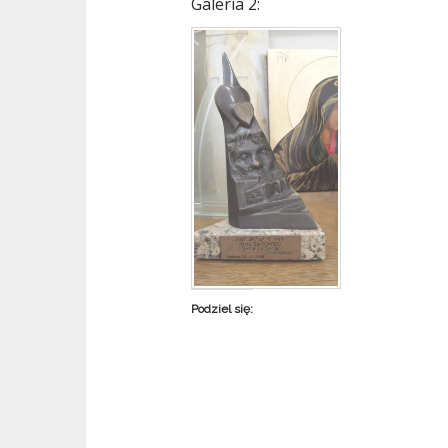
Galeria 2:
n
t
Podziel się: