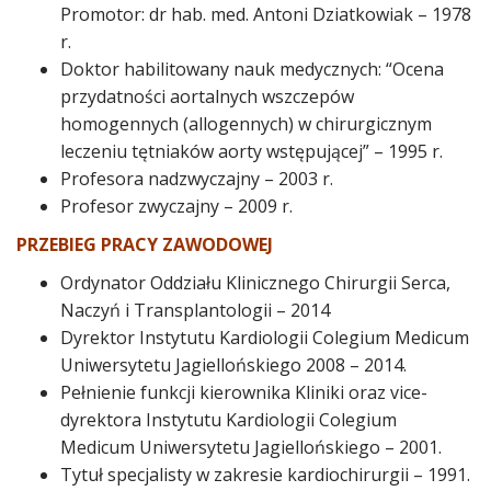
n
Promotor: dr hab. med. Antoni Dziatkowiak – 1978
u
t
r.
e
Doktor habilitowany nauk medycznych: “Ocena
n
przydatności aortalnych wszczepów
t
homogennych (allogennych) w chirurgicznym
leczeniu tętniaków aorty wstępującej” – 1995 r.
Profesora nadzwyczajny – 2003 r.
Profesor zwyczajny – 2009 r.
PRZEBIEG PRACY ZAWODOWEJ
Ordynator Oddziału Klinicznego Chirurgii Serca,
Naczyń i Transplantologii – 2014
Dyrektor Instytutu Kardiologii Colegium Medicum
Uniwersytetu Jagiellońskiego 2008 – 2014.
Pełnienie funkcji kierownika Kliniki oraz vice-
dyrektora Instytutu Kardiologii Colegium
Medicum Uniwersytetu Jagiellońskiego – 2001.
Tytuł specjalisty w zakresie kardiochirurgii – 1991.