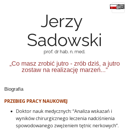
Jerzy
Sadowski
prof. dr hab. n. med.
„Co masz zrobić jutro - zrób dziś, a jutro
zostaw na realizację marzeń...”
M
S
k
a
Biografia
i
i
p
PRZEBIEG PRACY NAUKOWEJ
n
t
Doktor nauk medycznych: “Analiza wskazań i
m
o
wyników chirurgicznego leczenia nadciśnienia
e
c
spowodowanego zwężeniem tętnic nerkowych”.
n
o